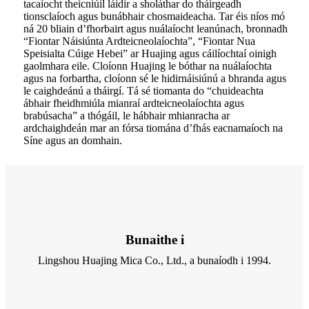
tacaíocht theicniúil láidir a sholáthar do tháirgeadh
tionsclaíoch agus bunábhair chosmaideacha. Tar éis níos mó
ná 20 bliain d’fhorbairt agus nuálaíocht leanúnach, bronnadh
“Fiontar Náisiúnta Ardteicneolaíochta”, “Fiontar Nua
Speisialta Cúige Hebei” ar Huajing agus cáilíochtaí oinigh
gaolmhara eile. Cloíonn Huajing le bóthar na nuálaíochta
agus na forbartha, cloíonn sé le hidirnáisiúnú a bhranda agus
le caighdeánú a tháirgí. Tá sé tiomanta do “chuideachta
ábhair fheidhmiúla mianraí ardteicneolaíochta agus
brabúsacha” a thógáil, le hábhair mhianracha ar
ardchaighdeán mar an fórsa tiomána d’fhás eacnamaíoch na
Síne agus an domhain.
Bunaithe i
Lingshou Huajing Mica Co., Ltd., a bunaíodh i 1994.