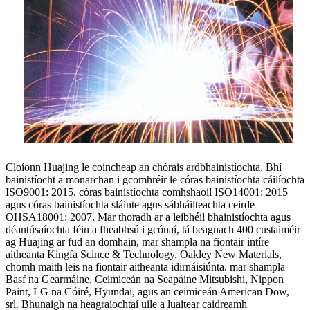
Cloíonn Huajing le coincheap an chórais ardbhainistíochta. Bhí
bainistíocht a monarchan i gcomhréir le córas bainistíochta cáilíochta
ISO9001: 2015, córas bainistíochta comhshaoil ​​ISO14001: 2015
agus córas bainistíochta sláinte agus sábháilteachta ceirde
OHSA18001: 2007. Mar thoradh ar a leibhéil bhainistíochta agus
déantúsaíochta féin a fheabhsú i gcónaí, tá beagnach 400 custaiméir
ag Huajing ar fud an domhain, mar shampla na fiontair intíre
aitheanta Kingfa Scince & Technology, Oakley New Materials,
chomh maith leis na fiontair aitheanta idirnáisiúnta. mar shampla
Basf na Gearmáine, Ceimiceán na Seapáine Mitsubishi, Nippon
Paint, LG na Cóiré, Hyundai, agus an ceimiceán American Dow,
srl. Bhunaigh na heagraíochtaí uile a luaitear caidreamh