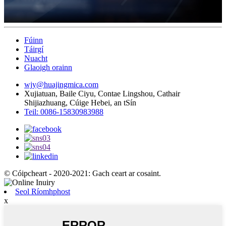
Fúinn
Táirgí
Nuacht
Glaoigh orainn
wjy@huajingmica.com
Xujiatuan, Baile Ciyu, Contae Lingshou, Cathair
Shijiazhuang, Cúige Hebei, an tSín
Teil: 0086-15830983988
© Cóipcheart - 2020-2021: Gach ceart ar cosaint.
Seol Ríomhphost
x