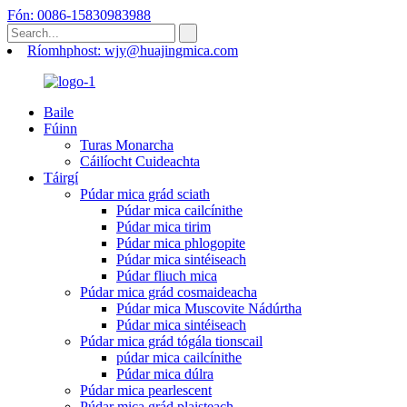
Fón: 0086-15830983988
Ríomhphost: wjy@huajingmica.com
Baile
Fúinn
Turas Monarcha
Cáilíocht Cuideachta
Táirgí
Púdar mica grád sciath
Púdar mica cailcínithe
Púdar mica tirim
Púdar mica phlogopite
Púdar mica sintéiseach
Púdar fliuch mica
Púdar mica grád cosmaideacha
Púdar mica Muscovite Nádúrtha
Púdar mica sintéiseach
Púdar mica grád tógála tionscail
púdar mica cailcínithe
Púdar mica dúlra
Púdar mica pearlescent
Púdar mica grád plaisteach