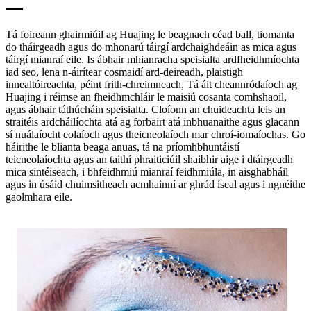
Tá foireann ghairmiúil ag Huajing le beagnach céad ball, tiomanta
do tháirgeadh agus do mhonarú táirgí ardchaighdeáin as mica agus
táirgí mianraí eile. Is ábhair mhianracha speisialta ardfheidhmíochta
iad seo, lena n-áirítear cosmaidí ard-deireadh, plaistigh
innealtóireachta, péint frith-chreimneach, Tá áit cheannródaíoch ag
Huajing i réimse an fheidhmchláir le maisiú cosanta comhshaoil,
agus ábhair táthúcháin speisialta. Cloíonn an chuideachta leis an
straitéis ardcháilíochta atá ag forbairt atá inbhuanaithe agus glacann
sí nuálaíocht eolaíoch agus theicneolaíoch mar chroí-iomaíochas. Go
háirithe le blianta beaga anuas, tá na príomhbhuntáistí
teicneolaíochta agus an taithí phraiticiúil shaibhir aige i dtáirgeadh
mica sintéiseach, i bhfeidhmiú mianraí feidhmiúla, in aisghabháil
agus in úsáid chuimsitheach acmhainní ar ghrád íseal agus i ngnéithe
gaolmhara eile.