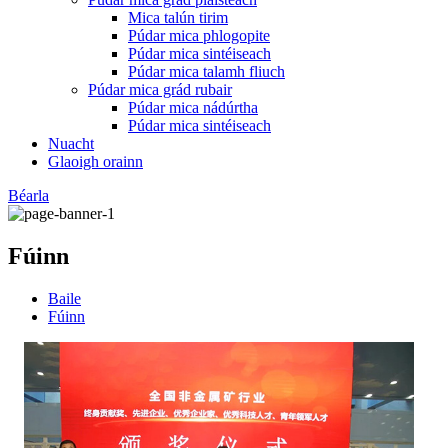
Mica talún tirim
Púdar mica phlogopite
Púdar mica sintéiseach
Púdar mica talamh fliuch
Púdar mica grád rubair
Púdar mica nádúrtha
Púdar mica sintéiseach
Nuacht
Glaoigh orainn
Béarla
Fúinn
Baile
Fúinn