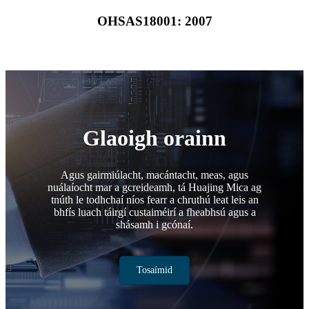
OHSAS18001: 2007
Glaoigh orainn
Agus gairmiúlacht, macántacht, meas, agus
nuálaíocht mar a gcreideamh, tá Huajing Mica ag
tnúth le todhchaí níos fearr a chruthú leat leis an
bhfís luach táirgí custaiméirí a fheabhsú agus a
shásamh i gcónaí.
Tosaímid