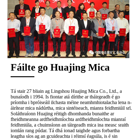
Fáilte go Huajing Mica
Tá stair 27 bliain ag Lingshou Huajing Mica Co., Ltd., a
bunaíodh i 1994. Is fiontar atá dírithe ar tháirgeadh é go
príomha i bpróiseáil ilchasta méine neamhmhiotalacha lena n-
áirítear mica nádúrtha, mica sintéiseach, mianra feidhmiúil srl.
Soláthraíonn Huajing réitigh dhomhanda bunaithe ar
fheidhmeanna ardfheidhmíochta ardfheidhmíochta mianraí
feidhmiúla, a chuimsíonn an táirgeadh mica ina measc sraith
iomlán rang púdar. Tá dhá ionad taighde agus forbartha
leagtha síos ag an gcuideachta i réimsí éagsúla, is é sin